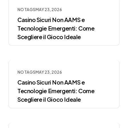
NO TAGS
MAY 23, 2026
Casino Sicuri Non AAMS e
Tecnologie Emergenti: Come
Scegliere il Gioco Ideale
NO TAGS
MAY 23, 2026
Casino Sicuri Non AAMS e
Tecnologie Emergenti: Come
Scegliere il Gioco Ideale