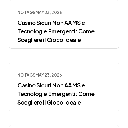
NO TAGS
MAY 23, 2026
Casino Sicuri Non AAMS e
Tecnologie Emergenti: Come
Scegliere il Gioco Ideale
NO TAGS
MAY 23, 2026
Casino Sicuri Non AAMS e
Tecnologie Emergenti: Come
Scegliere il Gioco Ideale