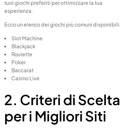
tuoi giochi preferiti per ottimizzare la tua
esperienza.
Ecco un elenco dei giochi più comuni disponibili:
Slot Machine
Blackjack
Roulette
Poker
Baccarat
Casino Live
2. Criteri di Scelta
per i Migliori Siti