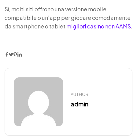
Sì, molti siti offrono una versione mobile
compatibile o un’app per giocare comodamente
da smartphone o tablet
migliori casino non AAMS
.
AUTHOR
admin