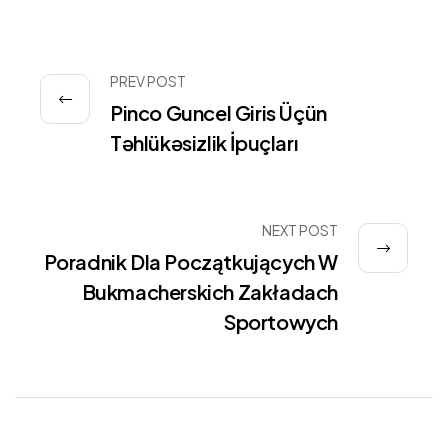
PREV POST
Pinco Guncel Giris Üçün
Təhlükəsizlik İpuçları
NEXT POST
Poradnik Dla Początkujących W
Bukmacherskich Zakładach
Sportowych