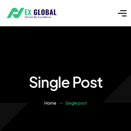
Single Post
Home
Single post