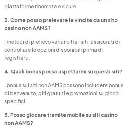
piattaforme rinomate e sicure.
3. Come posso prelevare le vincite da un sito
casino non AAMS?
I metodi di prelievo variano tra i siti; assicurati di
controllare le opzioni disponibili prima di
registrarti.
4. Quali bonus posso aspettarmi su questi siti?
I bonus sui siti non AAMS possono includere bonus
di benvenuto, giri gratuiti e promozioni su giochi
specifici.
5. Posso giocare tramite mobile su siti casino
non AAMS?