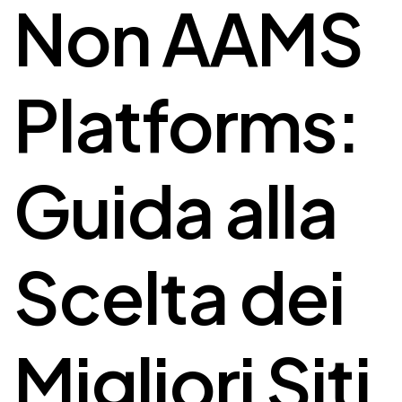
Non AAMS
Platforms:
Guida alla
Scelta dei
Migliori Siti