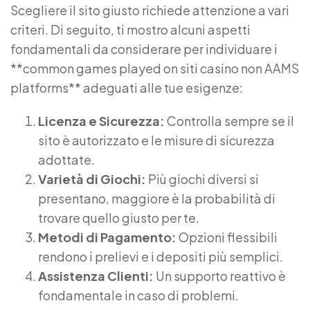
Scegliere il sito giusto richiede attenzione a vari
criteri. Di seguito, ti mostro alcuni aspetti
fondamentali da considerare per individuare i
**common games played on siti casino non AAMS
platforms** adeguati alle tue esigenze:
Licenza e Sicurezza:
Controlla sempre se il
sito è autorizzato e le misure di sicurezza
adottate.
Varietà di Giochi:
Più giochi diversi si
presentano, maggiore è la probabilità di
trovare quello giusto per te.
Metodi di Pagamento:
Opzioni flessibili
rendono i prelievi e i depositi più semplici.
Assistenza Clienti:
Un supporto reattivo è
fondamentale in caso di problemi.