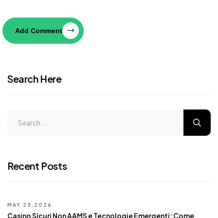
Add Comment
Search Here
Recent Posts
MAY 23,2026
Casino Sicuri Non AAMS e Tecnologie Emergenti: Come