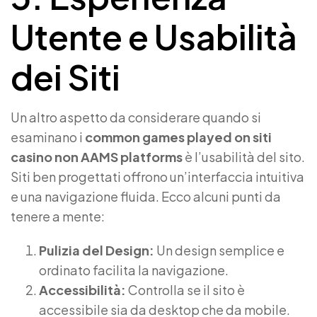
Utente e Usabilità
dei Siti
Un altro aspetto da considerare quando si
esaminano i
common games played on siti
casino non AAMS platforms
è l’usabilità del sito.
Siti ben progettati offrono un’interfaccia intuitiva
e una navigazione fluida. Ecco alcuni punti da
tenere a mente:
Pulizia del Design:
Un design semplice e
ordinato facilita la navigazione.
Accessibilità:
Controlla se il sito è
accessibile sia da desktop che da mobile.