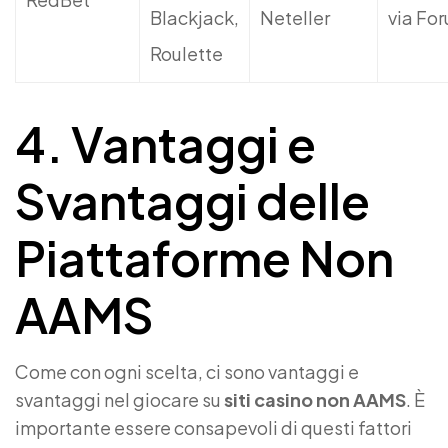
Blackjack,
Neteller
via Fo
Roulette
4. Vantaggi e
Svantaggi delle
Piattaforme Non
AAMS
Come con ogni scelta, ci sono vantaggi e
svantaggi nel giocare su
siti casino non AAMS
. È
importante essere consapevoli di questi fattori