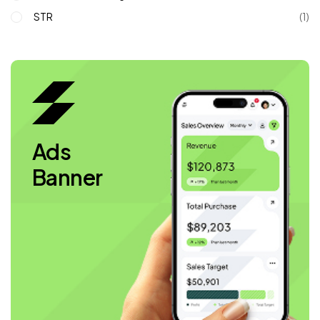
STR
(1)
Ads
Banner