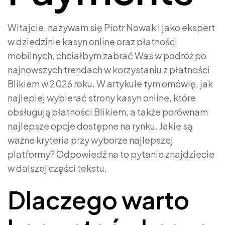
Witajcie, nazywam się Piotr Nowak i jako ekspert
w dziedzinie kasyn online oraz płatności
mobilnych, chciałbym zabrać Was w podróż po
najnowszych trendach w korzystaniu z płatności
Blikiem w 2026 roku. W artykule tym omówię, jak
najlepiej wybierać strony kasyn online, które
obsługują płatności Blikiem, a także porównam
najlepsze opcje dostępne na rynku. Jakie są
ważne kryteria przy wyborze najlepszej
platformy? Odpowiedź na to pytanie znajdziecie
w dalszej części tekstu.
Dlaczego warto