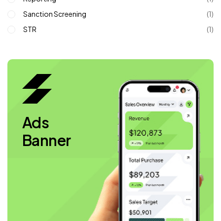
Sanction Screening
(1)
STR
(1)
Ads
Banner