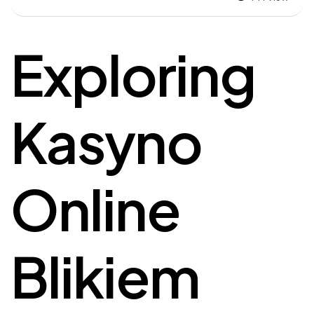
Exploring
Kasyno
Online
Blikiem