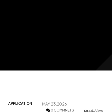
APPLICATION
MAY 23,2026
0 COMMNETS
44+View