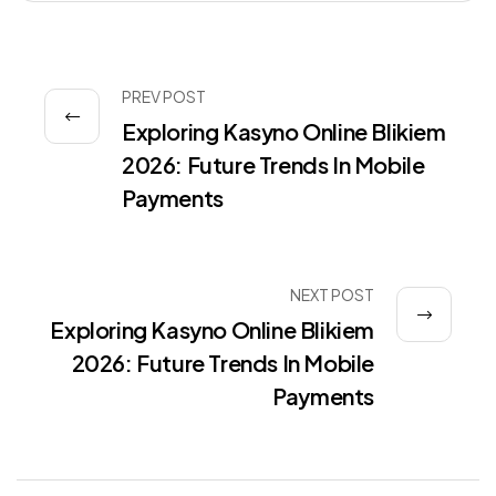
PREV POST
Exploring Kasyno Online Blikiem
2026: Future Trends In Mobile
Payments
NEXT POST
Exploring Kasyno Online Blikiem
2026: Future Trends In Mobile
Payments