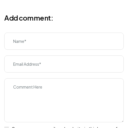
Add comment: