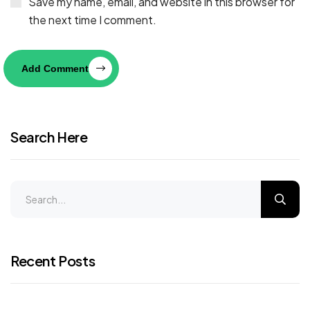
Save my name, email, and website in this browser for
the next time I comment.
Add Comment
Search Here
Recent Posts