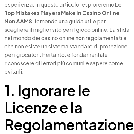
esperienza. In questo articolo, esploreremo
Le
Top Mistakes Players Make in Casino Online
Non AAMS
, fornendo una guida utile per
scegliere il miglior sito per il gioco online. La sfida
nel mondo dei casinò online non regolamentati è
che non esiste un sistema standard di protezione
per i giocatori. Pertanto, è fondamentale
riconoscere gli errori più comuni e sapere come
evitarli.
1. Ignorare le
Licenze e la
Regolamentazione