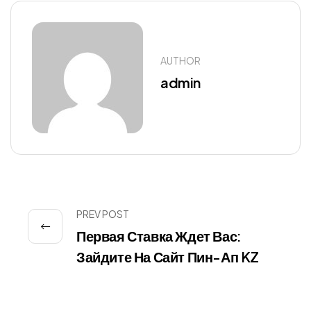
AUTHOR
admin
PREV POST
Первая Ставка Ждет Вас:
Зайдите На Сайт Пин-Ап KZ