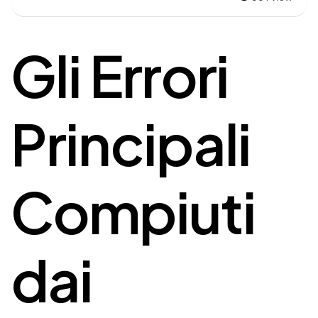
Gli Errori
Principali
Compiuti
dai