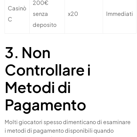
200€
Casinò
senza
x20
Immediati
C
deposito
3. Non
Controllare i
Metodi di
Pagamento
Molti giocatori spesso dimenticano di esaminare
i metodi di pagamento disponibili quando