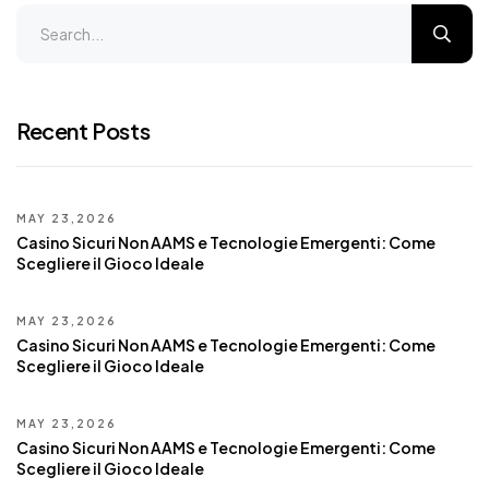
Recent Posts
MAY 23,2026
Casino Sicuri Non AAMS e Tecnologie Emergenti: Come
Scegliere il Gioco Ideale
MAY 23,2026
Casino Sicuri Non AAMS e Tecnologie Emergenti: Come
Scegliere il Gioco Ideale
MAY 23,2026
Casino Sicuri Non AAMS e Tecnologie Emergenti: Come
Scegliere il Gioco Ideale