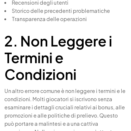
Recensioni degli utenti
Storico delle precedenti problematiche
Transparenza delle operazioni
2. Non Leggere i
Termini e
Condizioni
Un altro errore comune è non leggere i termini e le
condizioni. Molti giocatori si iscrivono senza
esaminare i dettagli cruciali relativi ai bonus, alle
promozioni e alle politiche di prelievo. Questo
può portare a malintesi e a una cattiva