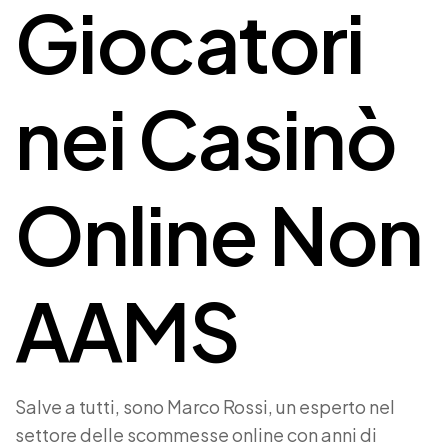
Giocatori
nei Casinò
Online Non
AAMS
Salve a tutti, sono Marco Rossi, un esperto nel
settore delle scommesse online con anni di