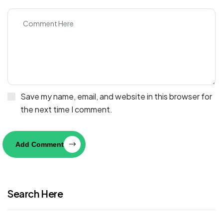
Save my name, email, and website in this browser for
the next time I comment.
Add Comment
Search Here