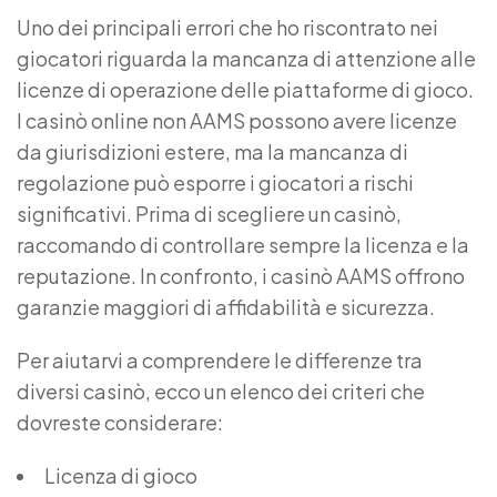
Uno dei principali errori che ho riscontrato nei
giocatori riguarda la mancanza di attenzione alle
licenze di operazione delle piattaforme di gioco.
I casinò online non AAMS possono avere licenze
da giurisdizioni estere, ma la mancanza di
regolazione può esporre i giocatori a rischi
significativi. Prima di scegliere un casinò,
raccomando di controllare sempre la licenza e la
reputazione. In confronto, i casinò AAMS offrono
garanzie maggiori di affidabilità e sicurezza.
Per aiutarvi a comprendere le differenze tra
diversi casinò, ecco un elenco dei criteri che
dovreste considerare:
Licenza di gioco