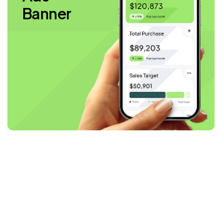
Banner