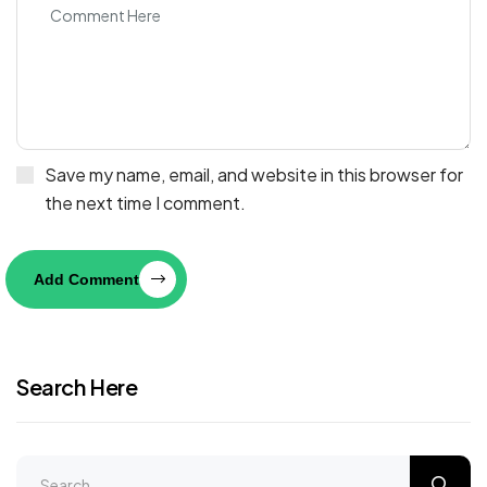
Save my name, email, and website in this browser for
the next time I comment.
Add Comment
Search Here