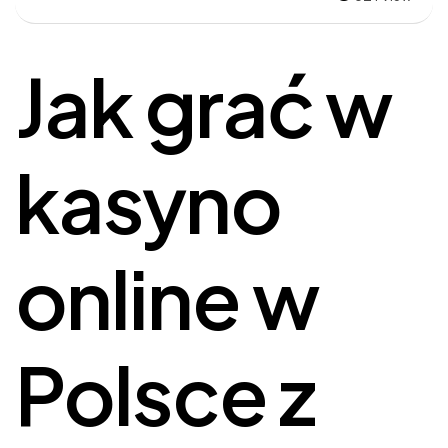
Jak grać w
kasyno
online w
Polsce z