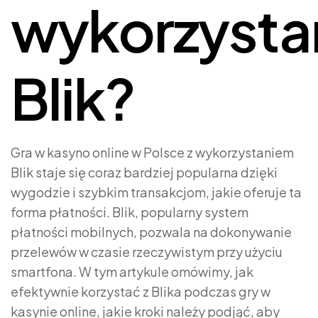
wykorzysta
Blik?
Gra w kasyno online w Polsce z wykorzystaniem
Blik staje się coraz bardziej popularna dzięki
wygodzie i szybkim transakcjom, jakie oferuje ta
forma płatności. Blik, popularny system
płatności mobilnych, pozwala na dokonywanie
przelewów w czasie rzeczywistym przy użyciu
smartfona. W tym artykule omówimy, jak
efektywnie korzystać z Blika podczas gry w
kasynie online, jakie kroki należy podjąć, aby