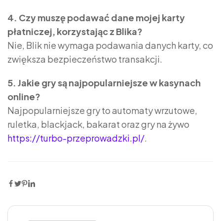
4. Czy muszę podawać dane mojej karty
płatniczej, korzystając z Blika?
Nie, Blik nie wymaga podawania danych karty, co
zwiększa bezpieczeństwo transakcji.
5. Jakie gry są najpopularniejsze w kasynach
online?
Najpopularniejsze gry to automaty wrzutowe,
ruletka, blackjack, bakarat oraz gry na żywo
https://turbo-przeprowadzki.pl/
.