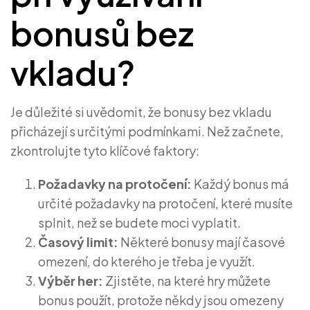
bonusů bez
vkladu?
Je důležité si uvědomit, že bonusy bez vkladu
přicházejí s určitými podmínkami. Než začnete,
zkontrolujte tyto klíčové faktory:
Požadavky na protočení:
Každý bonus má
určité požadavky na protočení, které musíte
splnit, než se budete moci vyplatit.
Časový limit:
Některé bonusy mají časové
omezení, do kterého je třeba je využít.
Výběr her:
Zjistěte, na které hry můžete
bonus použít, protože někdy jsou omezeny