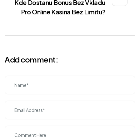
Kde Dostanu Bonus Bez Vkladu
Pro Online Kasina Bez Limitu?
Add comment: