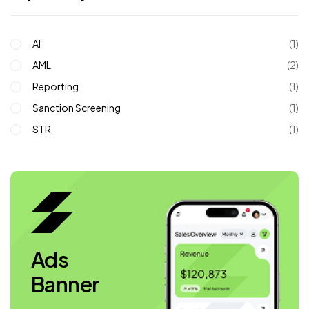
AI
(1)
AML
(2)
Reporting
(1)
Sanction Screening
(1)
STR
(1)
Ads
Banner