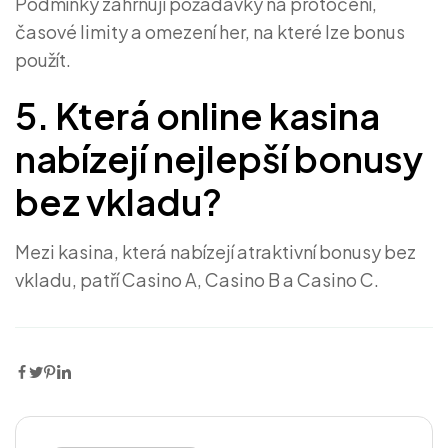
Podmínky zahrnují požadavky na protočení,
časové limity a omezení her, na které lze bonus
použít.
5. Která online kasina
nabízejí nejlepší bonusy
bez vkladu?
Mezi kasina, která nabízejí atraktivní bonusy bez
vkladu, patří Casino A, Casino B a Casino C.