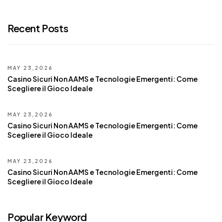
Recent Posts
MAY 23,2026
Casino Sicuri Non AAMS e Tecnologie Emergenti: Come
Scegliere il Gioco Ideale
MAY 23,2026
Casino Sicuri Non AAMS e Tecnologie Emergenti: Come
Scegliere il Gioco Ideale
MAY 23,2026
Casino Sicuri Non AAMS e Tecnologie Emergenti: Come
Scegliere il Gioco Ideale
Popular Keyword