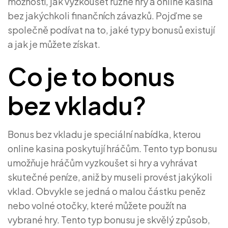
možností, jak vyzkoušet různé hry a online kasina
bez jakýchkoli finančních závazků. Pojďme se
společně podívat na to, jaké typy bonusů existují
a jak je můžete získat.
Co je to bonus
bez vkladu?
Bonus bez vkladu je speciální nabídka, kterou
online kasina poskytují hráčům. Tento typ bonusu
umožňuje hráčům vyzkoušet si hry a vyhrávat
skutečné peníze, aniž by museli provést jakýkoli
vklad. Obvykle se jedná o malou částku peněz
nebo volné otočky, které můžete použít na
vybrané hry. Tento typ bonusu je skvělý způsob,