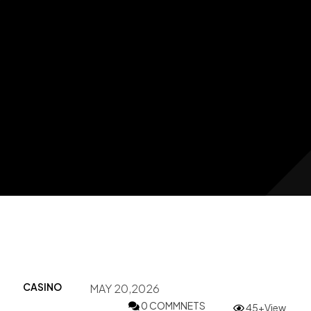
CASINO
MAY 20,2026
0 COMMNETS
45+View