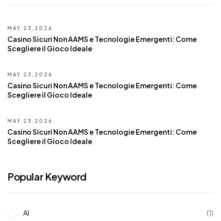
MAY 23,2026
Casino Sicuri Non AAMS e Tecnologie Emergenti: Come
Scegliere il Gioco Ideale
MAY 23,2026
Casino Sicuri Non AAMS e Tecnologie Emergenti: Come
Scegliere il Gioco Ideale
MAY 23,2026
Casino Sicuri Non AAMS e Tecnologie Emergenti: Come
Scegliere il Gioco Ideale
Popular Keyword
AI
(1)