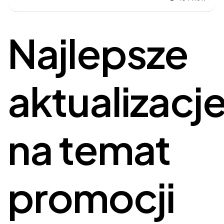
Najlepsze
aktualizacj
na temat
promocji