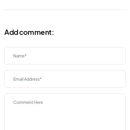
Add comment: