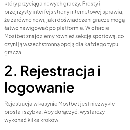
który przyciąga nowych graczy. Prosty i
przejrzysty interfejs strony internetowej sprawia,
że zarówno nowi, jak i doświadczeni gracze mogą
łatwo nawigować po platformie. W ofercie
Mostbet znajdziemy również sekcję sportową, co
czyni ją wszechstronną opcją dla każdego typu
gracza.
2. Rejestracja i
logowanie
Rejestracja w kasynie Mostbet jest niezwykle
prosta i szybka. Aby dołączyć, wystarczy
wykonać kilka kroków: