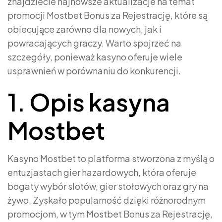
znajdziecie najnowsze aktualizacje na temat
promocji Mostbet Bonus za Rejestrację, które są
obiecujące zarówno dla nowych, jak i
powracających graczy. Warto spojrzeć na
szczegóły, ponieważ kasyno oferuje wiele
usprawnień w porównaniu do konkurencji.
1. Opis kasyna
Mostbet
Kasyno Mostbet to platforma stworzona z myślą o
entuzjastach gier hazardowych, która oferuje
bogaty wybór slotów, gier stołowych oraz gry na
żywo. Zyskało popularność dzięki różnorodnym
promocjom, w tym Mostbet Bonus za Rejestrację,