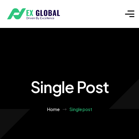
Single Post
Home
Single post