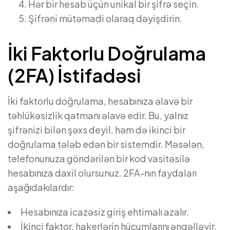
Hər bir hesab üçün unikal bir şifrə seçin.
Şifrəni mütəmadi olaraq dəyişdirin.
İki Faktorlu Doğrulama
(2FA) İstifadəsi
İki faktorlu doğrulama, hesabınıza əlavə bir
təhlükəsizlik qatmanı əlavə edir. Bu, yalnız
şifrənizi bilən şəxs deyil, həm də ikinci bir
doğrulama tələb edən bir sistemdir. Məsələn,
telefonunuza göndərilən bir kod vasitəsilə
hesabınıza daxil olursunuz. 2FA-nın faydaları
aşağıdakılardır:
Hesabınıza icazəsiz giriş ehtimalı azalır.
İkinci faktor, hakerlərin hücumlarını əngəlləyir.