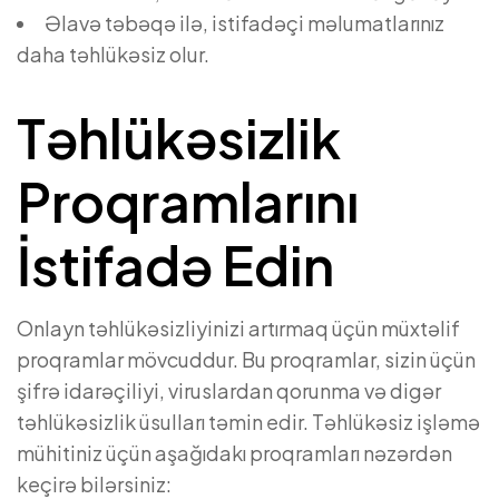
Əlavə təbəqə ilə, istifadəçi məlumatlarınız
daha təhlükəsiz olur.
Təhlükəsizlik
Proqramlarını
İstifadə Edin
Onlayn təhlükəsizliyinizi artırmaq üçün müxtəlif
proqramlar mövcuddur. Bu proqramlar, sizin üçün
şifrə idarəçiliyi, viruslardan qorunma və digər
təhlükəsizlik üsulları təmin edir. Təhlükəsiz işləmə
mühitiniz üçün aşağıdakı proqramları nəzərdən
keçirə bilərsiniz: