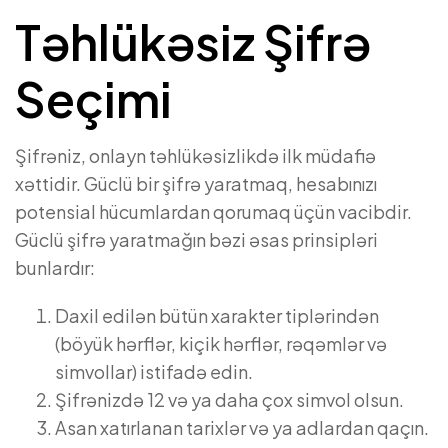
Təhlükəsiz Şifrə
Seçimi
Şifrəniz, onlayn təhlükəsizlikdə ilk müdafiə
xəttidir. Güclü bir şifrə yaratmaq, hesabınızı
potensial hücumlardan qorumaq üçün vacibdir.
Güclü şifrə yaratmağın bəzi əsas prinsipləri
bunlardır:
Daxil edilən bütün xarakter tiplərindən
(böyük hərflər, kiçik hərflər, rəqəmlər və
simvollar) istifadə edin.
Şifrənizdə 12 və ya daha çox simvol olsun.
Asan xatırlanan tarixlər və ya adlardan qaçın.