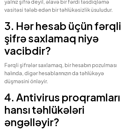
yalnız şifrə deyil, əlavə bir fərdi təsdiqləmə
vasitəsi tələb edən bir təhlükəsizlik üsuludur.
3. Hər hesab üçün fərqli
şifrə saxlamaq niyə
vacibdir?
Fərqli şifrələr saxlamaq, bir hesabın pozulması
halında, digər hesablarınızın da təhlükəyə
düşməsini önləyir.
4. Antivirus proqramları
hansı təhlükələri
əngəlləyir?