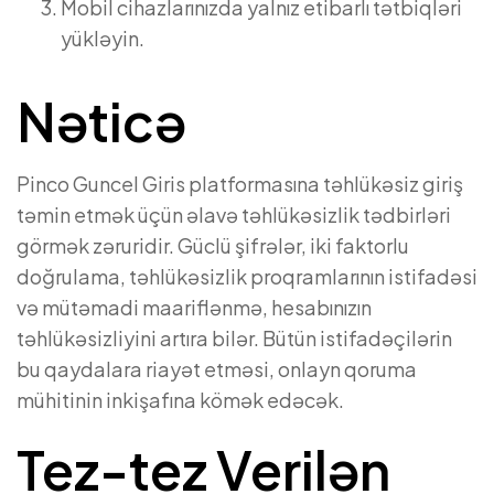
Mobil cihazlarınızda yalnız etibarlı tətbiqləri
yükləyin.
Nəticə
Pinco Guncel Giris platformasına təhlükəsiz giriş
təmin etmək üçün əlavə təhlükəsizlik tədbirləri
görmək zəruridir. Güclü şifrələr, iki faktorlu
doğrulama, təhlükəsizlik proqramlarının istifadəsi
və mütəmadi maariflənmə, hesabınızın
təhlükəsizliyini artıra bilər. Bütün istifadəçilərin
bu qaydalara riayət etməsi, onlayn qoruma
mühitinin inkişafına kömək edəcək.
Tez-tez Verilən