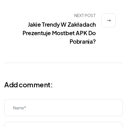
NEXT POST
Jakie Trendy W Zakładach
Prezentuje Mostbet APK Do
Pobrania?
Add comment: