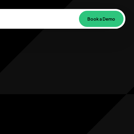
Book a Demo