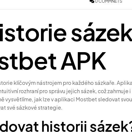
0 COMMNETS
istorie sázek
ostbet APK
istorie klíčovým nástrojem pro každého sázkaře. Aplik
tivní rozhraní pro správu jejich sázek, což zahrnuje i 
ě vysvětlíme, jak lze v aplikaci Mostbet sledovat svou
at své sázkové strategie.
edovat historii sázek