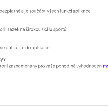
 bezplatné a je součástí všech funkcí aplikace.
ii sázek na širokou škálu sportů.
?
 se přihlásíte do aplikace.
ky?
istorii zaznamenány pro vaše pohodlné vyhodnocení
mo