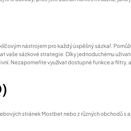
e klíčovým nástrojem pro každý úspěšný sázkař. Pomů
ovat vaše sázkové strategie. Díky jednoduchému uživa
tivní. Nezapomeňte využívat dostupné funkce a filtry,
)
webových stránek Mostbet nebo z různých obchodů s 