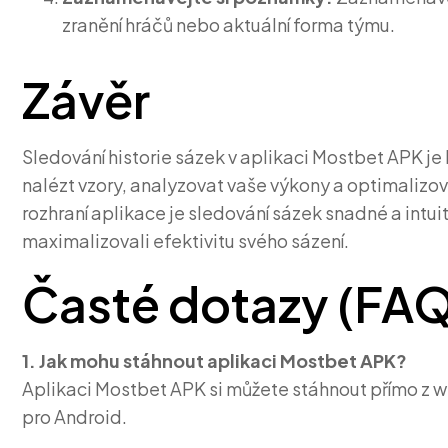
zranění hráčů nebo aktuální forma týmu.
Závěr
Sledování historie sázek v aplikaci Mostbet APK j
nalézt vzory, analyzovat vaše výkony a optimaliz
rozhraní aplikace je sledování sázek snadné a intui
maximalizovali efektivitu svého sázení.
Časté dotazy (FAQ
1. Jak mohu stáhnout aplikaci Mostbet APK?
Aplikaci Mostbet APK si můžete stáhnout přímo z 
pro Android.