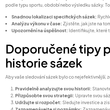
podle typu sportu, období nebo výsledku sázky. To 
Snadnou lokalizaci specifických sázek:
Rychl
Analýzu výkonu v čase:
Zjistěte, jak jste na to
Upozornění na úspěšnost:
Identifikujte, které 
Doporučené tipy pr
historie sázek
Aby vaše sledování sázek bylo co nejefektivnější, 
Pravidelně analyzujte svou historii:
Stanovte
Přizpůsobte svou strategii:
Upravte svou sáz
Udržujte si rozpočet:
Sledujte investice a zi
Zaznamenávejte si poznámky:
Zaznamenávejt