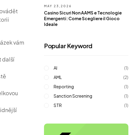
MAY 23,2026
rovádět
Casino Sicuri Non AAMS e Tecnologie
Emergenti: Come Scegliere il Gioco
orii
Ideale
 sázek vám
Popular Keyword
 další
AI
(1)
ště
AML
(2)
Reporting
(1)
celkovou
Sanction Screening
(1)
STR
(1)
idnější