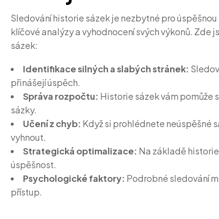
Sledování historie sázek je nezbytné pro úspěšnou
klíčové analýzy a vyhodnocení svých výkonů. Zde js
sázek:
Identifikace silných a slabých stránek:
Sledová
přinášejí úspěch.
Správa rozpočtu:
Historie sázek vám pomůže sl
sázky.
Učení z chyb:
Když si prohlédnete neúspěšné sáz
vyhnout.
Strategická optimalizace:
Na základě historie
úspěšnost.
Psychologické faktory:
Podrobné sledování můž
přístup.