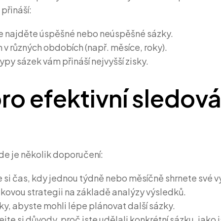
přináší:
e najděte úspěšné nebo neúspěšné sázky.
m v různých obdobích (např. měsíce, roky).
typy sázek vám přináší nejvyšší zisky.
o efektivní sledová
zde je několik doporučení:
 si čas, kdy jednou týdně nebo měsíčně shrnete své v
kovou strategii na základě analýzy výsledků.
sky, abyste mohli lépe plánovat další sázky.
e si důvody, proč jste udělali konkrétní sázku, jako 