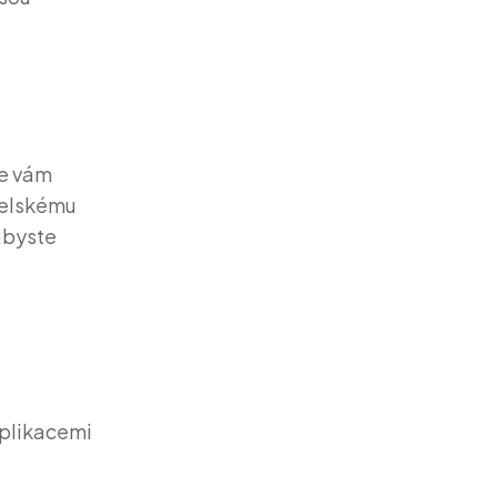
že vám
telskému
 abyste
aplikacemi