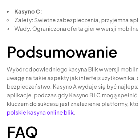
Kasyno C:
Zalety: Świetne zabezpieczenia, przyjemna apl
Wady: Ograniczona oferta gier w wersji mobilne
Podsumowanie
Wybór odpowiedniego kasyna Blik w wersji mobiln
uwagę na takie aspekty jak interfejs użytkownika,
bezpieczeństwo. Kasyno A wydaje się być najleps
aplikacje, podczas gdy Kasyno B i C mogą spełnić
kluczem do sukcesu jest znalezienie platformy, k
polskie kasyna online blik
.
FAQ