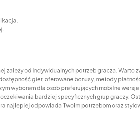
ikacja.
j.
ej zależy od indywidualnych potrzeb gracza. Warto z
 dostępność gier, oferowane bonusy, metody płatnośc
zym wyborem dla osób preferujących mobilne wersje s
 oczekiwania bardziej specyficznych grup graczy. Os
tóra najlepiej odpowiada Twoim potrzebom oraz stylow