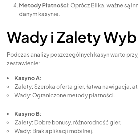
Metody Płatności
: Oprócz Blika, ważne są i
danym kasynie.
Wady i Zalety Wy
Podczas analizy poszczególnych kasyn warto przy
zestawienie:
Kasyno A:
Zalety: Szeroka oferta gier, łatwa nawigacja, a
Wady: Ograniczone metody płatności.
Kasyno B:
Zalety: Dobre bonusy, różnorodność gier.
Wady: Brak aplikacji mobilnej.