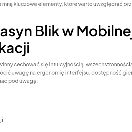
ze mną kluczowe elementy, które warto uwzględnić prz
syn Blik w Mobilne
kacji
owinny cechować się intuicyjnością, wszechstronności
cić uwagę na ergonomię interfejsu, dostępność gier
ziąć pod uwagę:
ji