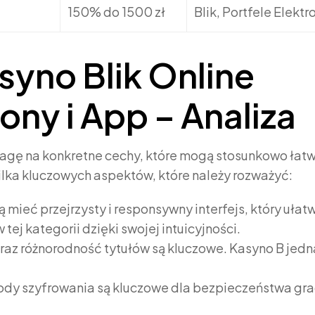
150% do 1500 zł
Blik, Portfele Elektr
syno Blik Online
ony i App – Analiza
agę na konkretne cechy, które mogą stosunkowo łat
lka kluczowych aspektów, które należy rozważyć:
 mieć przejrzysty i responsywny interfejs, który ułat
tej kategorii dzięki swojej intuicyjności.
raz różnorodność tytułów są kluczowe. Kasyno B jedn
ody szyfrowania są kluczowe dla bezpieczeństwa gra