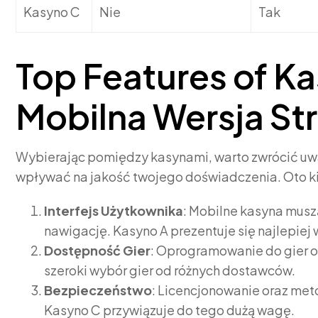
Kasyno C
Nie
Tak
Top Features of Ka
Mobilna Wersja Str
Wybierając pomiędzy kasynami, warto zwrócić uw
wpływać na jakość twojego doświadczenia. Oto ki
Interfejs Użytkownika
: Mobilne kasyna muszą
nawigację. Kasyno A prezentuje się najlepiej w 
Dostępność Gier
: Oprogramowanie do gier o
szeroki wybór gier od różnych dostawców.
Bezpieczeństwo
: Licencjonowanie oraz met
Kasyno C przywiązuje do tego dużą wagę.