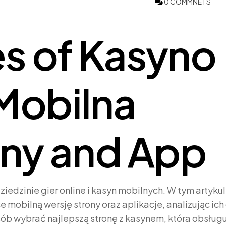
0 COMMNETS
es of Kasyno
 Mobilna
ony and App
edzinie gier online i kasyn mobilnych. W tym artyku
obilną wersję strony oraz aplikacje, analizując ich 
osób wybrać najlepszą stronę z kasynem, która obsług