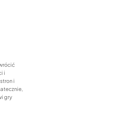
wrócić
i i
tron i
tatecznie,
i gry