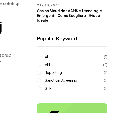
y selekcji
MAY 23,2026
Casino Sicuri Non AAMS e Tecnologie
Emergenti: Come Scegliere il Gioco
Ideale
j
Popular Keyword
ą oraz
AI
(1)
 i
AML
(2)
Reporting
(1)
Sanction Screening
(1)
STR
(1)