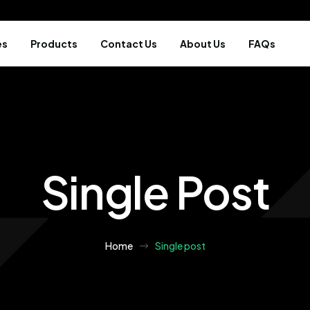
es
Products
Contact Us
About Us
FAQs
Single Post
Home
Single post