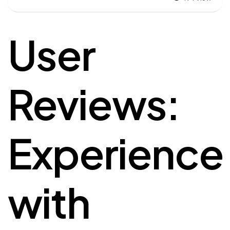
User
Reviews:
Experience
with