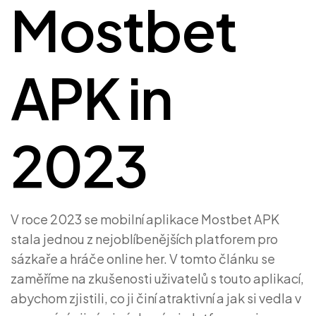
Mostbet
APK in
2023
V roce 2023 se mobilní aplikace Mostbet APK
stala jednou z nejoblíbenějších platforem pro
sázkaře a hráče online her. V tomto článku se
zaměříme na zkušenosti uživatelů s touto aplikací,
abychom zjistili, co ji činí atraktivní a jak si vedla v