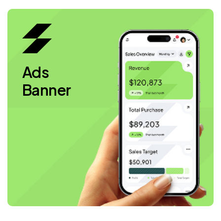
Ads
Banner