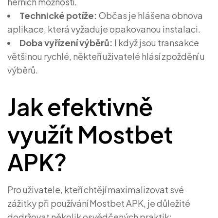
herních možností.
Technické potíže:
Občas je hlášena obnova
aplikace, která vyžaduje opakovanou instalaci.
Doba vyřízení výběrů:
I když jsou transakce
většinou rychlé, někteří uživatelé hlásí zpoždění u
výběrů.
Jak efektivně
využít Mostbet
APK?
Pro uživatele, kteří chtějí maximalizovat své
zážitky při používání Mostbet APK, je důležité
dodržovat několik osvědčených praktik: