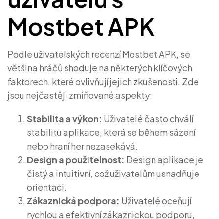
Mostbet APK
Podle uživatelských recenzí Mostbet APK, se
většina hráčů shoduje na některých klíčových
faktorech, které ovlivňují jejich zkušenosti. Zde
jsou nejčastěji zmiňované aspekty:
Stabilita a výkon:
Uživatelé často chválí
stabilitu aplikace, která se během sázení
nebo hraní her nezasekává.
Design a použitelnost:
Design aplikace je
čistý a intuitivní, což uživatelům usnadňuje
orientaci.
Zákaznická podpora:
Uživatelé oceňují
rychlou a efektivní zákaznickou podporu,