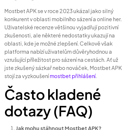
Mostbet APK se v roce 2023 ukázal jako silný
konkurent v oblasti mobilního sázení a online her.
Uživatelské recenze většinou vyjadřují pozitivní
zkušenosti, ale některé nedostatky ukazují na
oblasti, kde je možné zlepšení. Celkově však
platforma nabízí uživatelům důvěryhodnou a
vzrušující příležitost pro sázení na cestách. Ať už
jste zkušený sázkař nebo nováček, Mostbet APK
stojí za vyzkoušení
mostbet přihlášení
.
Často kladené
dotazy (FAQ)
Jak mohu stáhnout Mostbet APK?