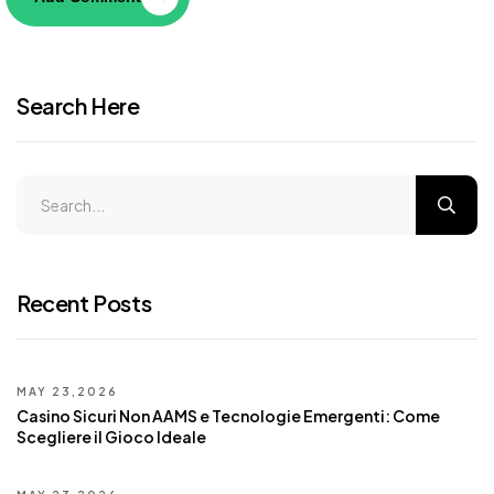
Search Here
Recent Posts
MAY 23,2026
Casino Sicuri Non AAMS e Tecnologie Emergenti: Come
Scegliere il Gioco Ideale