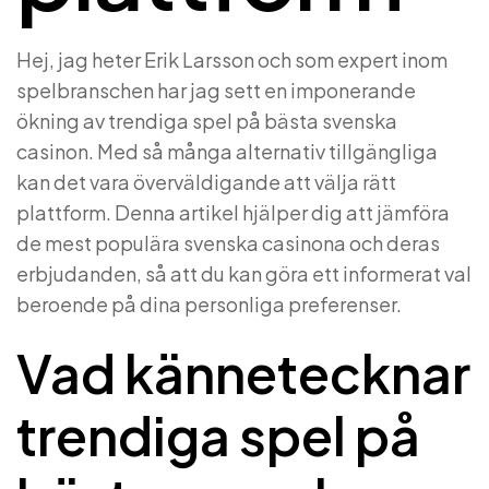
Hej, jag heter Erik Larsson och som expert inom
spelbranschen har jag sett en imponerande
ökning av trendiga spel på bästa svenska
casinon. Med så många alternativ tillgängliga
kan det vara överväldigande att välja rätt
plattform. Denna artikel hjälper dig att jämföra
de mest populära svenska casinona och deras
erbjudanden, så att du kan göra ett informerat val
beroende på dina personliga preferenser.
Vad kännetecknar
trendiga spel på