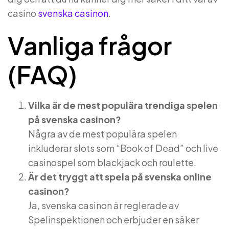
casino
svenska casinon
.
Vanliga frågor
(FAQ)
Vilka är de mest populära trendiga spelen
på svenska casinon?
Några av de mest populära spelen
inkluderar slots som “Book of Dead” och live
casinospel som blackjack och roulette.
Är det tryggt att spela på svenska online
casinon?
Ja, svenska casinon är reglerade av
Spelinspektionen och erbjuder en säker