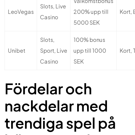
Välkomstbonus
Slots, Live
LeoVegas
200% upp till
Kort, 
Casino
5000 SEK
Slots,
100% bonus
Unibet
Sport, Live
upp till 1000
Kort, 
Casino
SEK
Fördelar och
nackdelar med
trendiga spel på