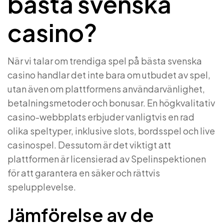
bästa svenska
casino?
När vi talar om trendiga spel på bästa svenska
casino handlar det inte bara om utbudet av spel,
utan även om plattformens användarvänlighet,
betalningsmetoder och bonusar. En högkvalitativ
casino-webbplats erbjuder vanligtvis en rad
olika speltyper, inklusive slots, bordsspel och live
casinospel. Dessutom är det viktigt att
plattformen är licensierad av Spelinspektionen
för att garantera en säker och rättvis
spelupplevelse.
Jämförelse av de