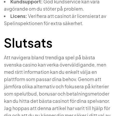
Kundsupport:
God kundservice kan vara
avgörande om du stöter på problem.
Licens:
Verifiera att casinot är licensierat av
Spelinspektionen för extra säkerhet.
Slutsats
Att navigera bland trendiga spel på bästa
svenska casino kan verka överväldigande, men
med rätt information kan du enkelt välja en
plattform som passar dina behov. Genom att
jämföra olika alternativ och fokusera på kriterier
som spelutbud, bonusar och betalningsmetoder
kan du hitta det bästa casinot för dina spelvanor.
Jag hoppas att denna artikel har varit till hjälp för
dig och att du nu känner dig mer säker i ditt val av