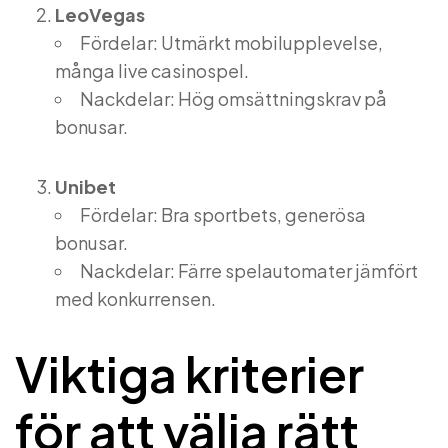
LeoVegas
Fördelar: Utmärkt mobilupplevelse,
många live casinospel.
Nackdelar: Hög omsättningskrav på
bonusar.
Unibet
Fördelar: Bra sportbets, generösa
bonusar.
Nackdelar: Färre spelautomater jämfört
med konkurrensen.
Viktiga kriterier
för att välja rätt