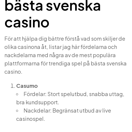
bästa svenska
casino
För att hjälpa dig bättre förstå vad som skiljer de
olika casinona åt, listar jag här fördelarna och
nackdelarna med några av de mest populära
plattformarna för trendiga spel på bästa svenska
casino.
Casumo
Fördelar: Stort spelutbud, snabba uttag,
bra kundsupport.
Nackdelar: Begränsat utbud av live
casinospel.