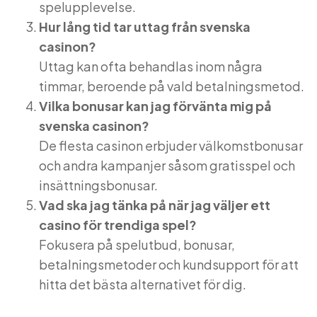
spelupplevelse.
Hur lång tid tar uttag från svenska
casinon?
Uttag kan ofta behandlas inom några
timmar, beroende på vald betalningsmetod.
Vilka bonusar kan jag förvänta mig på
svenska casinon?
De flesta casinon erbjuder välkomstbonusar
och andra kampanjer såsom gratisspel och
insättningsbonusar.
Vad ska jag tänka på när jag väljer ett
casino för trendiga spel?
Fokusera på spelutbud, bonusar,
betalningsmetoder och kundsupport för att
hitta det bästa alternativet för dig.