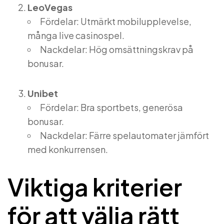
LeoVegas
Fördelar: Utmärkt mobilupplevelse,
många live casinospel.
Nackdelar: Hög omsättningskrav på
bonusar.
Unibet
Fördelar: Bra sportbets, generösa
bonusar.
Nackdelar: Färre spelautomater jämfört
med konkurrensen.
Viktiga kriterier
för att välja rätt