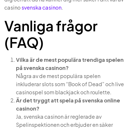
casino
svenska casinon
.
Vanliga frågor
(FAQ)
Vilka är de mest populära trendiga spelen
på svenska casinon?
Några av de mest populära spelen
inkluderar slots som “Book of Dead” och live
casinospel som blackjack och roulette.
Är det tryggt att spela på svenska online
casinon?
Ja, svenska casinon är reglerade av
Spelinspektionen och erbjuder en säker