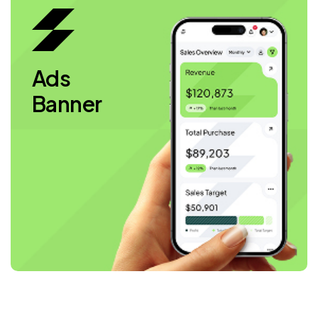
Ads
Banner