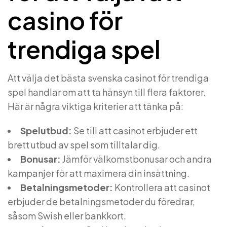
casino för
trendiga spel
Att välja det bästa svenska casinot för trendiga
spel handlar om att ta hänsyn till flera faktorer.
Här är några viktiga kriterier att tänka på:
Spelutbud:
Se till att casinot erbjuder ett
brett utbud av spel som tilltalar dig.
Bonusar:
Jämför välkomstbonusar och andra
kampanjer för att maximera din insättning.
Betalningsmetoder:
Kontrollera att casinot
erbjuder de betalningsmetoder du föredrar,
såsom Swish eller bankkort.