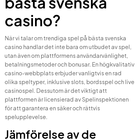
bästa svenska
casino?
När vi talar om trendiga spel på bästa svenska
casino handlar det inte bara om utbudet av spel,
utan även om plattformens användarvänlighet,
betalningsmetoder och bonusar. En högkvalitativ
casino-webbplats erbjuder vanligtvis en rad
olika speltyper, inklusive slots, bordsspel och live
casinospel. Dessutom är det viktigt att
plattformen är licensierad av Spelinspektionen
för att garantera en säker och rättvis
spelupplevelse.
Jämförelse av de